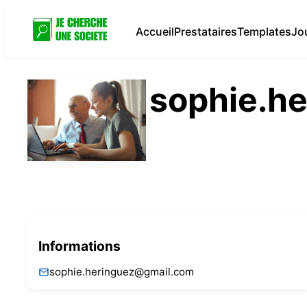
Accueil
Prestataires
Templates
Jo
sophie.h
Informations
sophie.heringuez@gmail.com