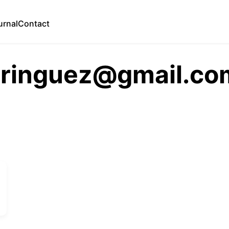
urnal
Contact
eringuez@gmail.co