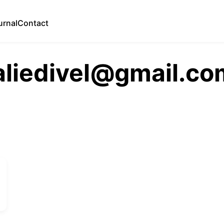
urnal
Contact
aliedivel@gmail.co