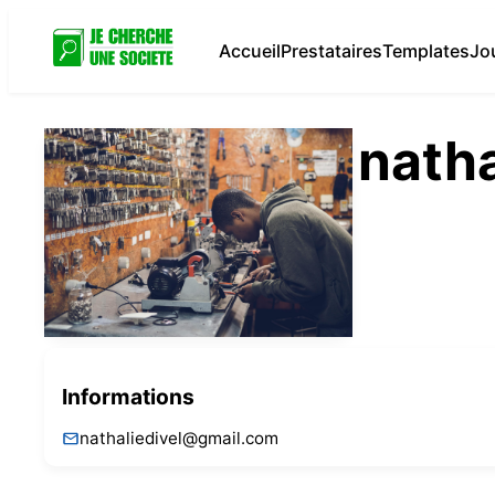
Accueil
Prestataires
Templates
Jo
nath
Informations
nathaliedivel@gmail.com