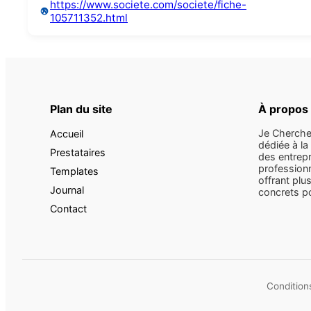
https://www.societe.com/societe/fiche-
105711352.html
Plan du site
À propos
Je Cherche
Accueil
dédiée à la
Prestataires
des entrepr
professionn
Templates
offrant plus
Journal
concrets pou
Contact
Conditions