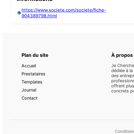
https://www.societe.com/societe/fiche-
904389798.html
Plan du site
À propos
Je Cherche
Accueil
dédiée à la
Prestataires
des entrepr
professionn
Templates
offrant plus
Journal
concrets pou
Contact
Conditions