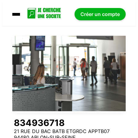
Créer un compte
834936718
21 RUE DU BAC BATB ETGRDC APPTB07
94480 ABLON-SUR-SEINE