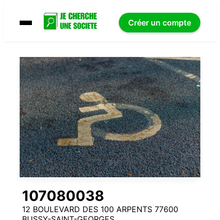
Créer un compte
107080038
12 BOULEVARD DES 100 ARPENTS 77600
BUSSY-SAINT-GEORGES